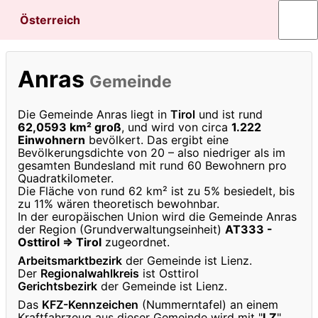
Österreich
Anras
Gemeinde
Die Gemeinde Anras liegt in
Tirol
und ist rund
62,0593 km² groß
, und wird von circa
1.222
Einwohnern
bevölkert. Das ergibt eine
Bevölkerungsdichte von 20 – also niedriger als im
gesamten Bundesland mit rund 60 Bewohnern pro
Quadratkilometer.
Die Fläche von rund 62 km² ist zu 5% besiedelt, bis
zu 11% wären theoretisch bewohnbar.
In der europäischen Union wird die Gemeinde Anras
der Region (Grundverwaltungseinheit)
AT333 -
Osttirol ⇒ Tirol
zugeordnet.
Arbeitsmarktbezirk
der Gemeinde ist Lienz.
Der
Regionalwahlkreis
ist Osttirol
Gerichtsbezirk
der Gemeinde ist Lienz.
Das
KFZ-Kennzeichen
(Nummerntafel) an einem
Kraftfahrzeug aus dieser Gemeinde wird mit "
LZ
"