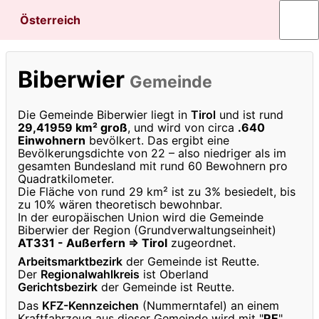
Österreich
Biberwier
Gemeinde
Die Gemeinde Biberwier liegt in
Tirol
und ist rund
29,41959 km² groß
, und wird von circa
.640
Einwohnern
bevölkert. Das ergibt eine
Bevölkerungsdichte von 22 – also niedriger als im
gesamten Bundesland mit rund 60 Bewohnern pro
Quadratkilometer.
Die Fläche von rund 29 km² ist zu 3% besiedelt, bis
zu 10% wären theoretisch bewohnbar.
In der europäischen Union wird die Gemeinde
Biberwier der Region (Grundverwaltungseinheit)
AT331 - Außerfern ⇒ Tirol
zugeordnet.
Arbeitsmarktbezirk
der Gemeinde ist Reutte.
Der
Regionalwahlkreis
ist Oberland
Gerichtsbezirk
der Gemeinde ist Reutte.
Das
KFZ-Kennzeichen
(Nummerntafel) an einem
Kraftfahrzeug aus dieser Gemeinde wird mit "
RE
"