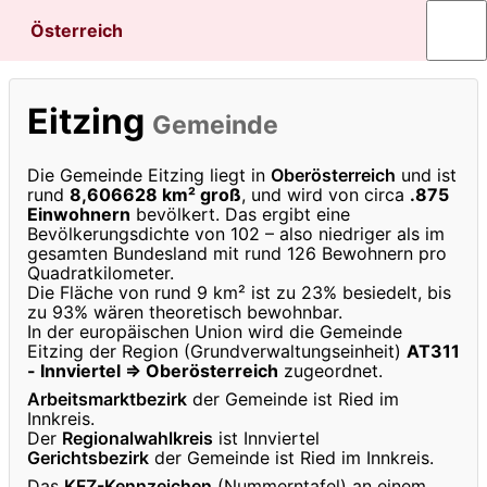
Österreich
Eitzing
Gemeinde
Die Gemeinde Eitzing liegt in
Oberösterreich
und ist
rund
8,606628 km² groß
, und wird von circa
.875
Einwohnern
bevölkert. Das ergibt eine
Bevölkerungsdichte von 102 – also niedriger als im
gesamten Bundesland mit rund 126 Bewohnern pro
Quadratkilometer.
Die Fläche von rund 9 km² ist zu 23% besiedelt, bis
zu 93% wären theoretisch bewohnbar.
In der europäischen Union wird die Gemeinde
Eitzing der Region (Grundverwaltungseinheit)
AT311
- Innviertel ⇒ Oberösterreich
zugeordnet.
Arbeitsmarktbezirk
der Gemeinde ist Ried im
Innkreis.
Der
Regionalwahlkreis
ist Innviertel
Gerichtsbezirk
der Gemeinde ist Ried im Innkreis.
Das
KFZ-Kennzeichen
(Nummerntafel) an einem