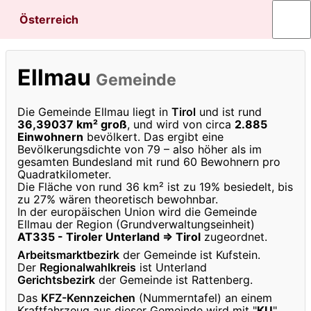
Österreich
Ellmau
Gemeinde
Die Gemeinde Ellmau liegt in
Tirol
und ist rund
36,39037 km² groß
, und wird von circa
2.885
Einwohnern
bevölkert. Das ergibt eine
Bevölkerungsdichte von 79 – also höher als im
gesamten Bundesland mit rund 60 Bewohnern pro
Quadratkilometer.
Die Fläche von rund 36 km² ist zu 19% besiedelt, bis
zu 27% wären theoretisch bewohnbar.
In der europäischen Union wird die Gemeinde
Ellmau der Region (Grundverwaltungseinheit)
AT335 - Tiroler Unterland ⇒ Tirol
zugeordnet.
Arbeitsmarktbezirk
der Gemeinde ist Kufstein.
Der
Regionalwahlkreis
ist Unterland
Gerichtsbezirk
der Gemeinde ist Rattenberg.
Das
KFZ-Kennzeichen
(Nummerntafel) an einem
Kraftfahrzeug aus dieser Gemeinde wird mit "
KU
"