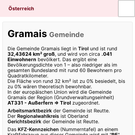
Österreich
Gramais
Gemeinde
Die Gemeinde Gramais liegt in
Tirol
und ist rund
32,43624 km² groß
, und wird von circa
.041
Einwohnern
bevölkert. Das ergibt eine
Bevölkerungsdichte von 1 – also niedriger als im
gesamten Bundesland mit rund 60 Bewohnern pro
Quadratkilometer.
Die Fläche von rund 32 km² ist zu 0% besiedelt, bis
zu 0% wären theoretisch bewohnbar.
In der europäischen Union wird die Gemeinde
Gramais der Region (Grundverwaltungseinheit)
AT331 - Außerfern ⇒ Tirol
zugeordnet.
Arbeitsmarktbezirk
der Gemeinde ist Reutte.
Der
Regionalwahlkreis
ist Oberland
Gerichtsbezirk
der Gemeinde ist Reutte.
Das
KFZ-Kennzeichen
(Nummerntafel) an einem
Kraftfahrzeug aus dieser Gemeinde wird mit "
RE
"