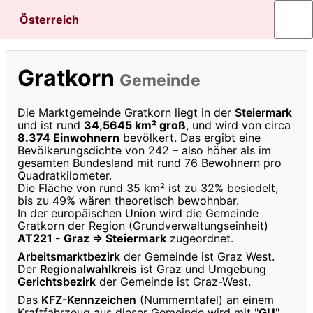
Österreich
Gratkorn
Gemeinde
Die Marktgemeinde Gratkorn liegt in der
Steiermark
und ist rund
34,5645 km² groß
, und wird von circa
8.374 Einwohnern
bevölkert. Das ergibt eine
Bevölkerungsdichte von 242 – also höher als im
gesamten Bundesland mit rund 76 Bewohnern pro
Quadratkilometer.
Die Fläche von rund 35 km² ist zu 32% besiedelt,
bis zu 49% wären theoretisch bewohnbar.
In der europäischen Union wird die Gemeinde
Gratkorn der Region (Grundverwaltungseinheit)
AT221 - Graz ⇒ Steiermark
zugeordnet.
Arbeitsmarktbezirk
der Gemeinde ist Graz West.
Der
Regionalwahlkreis
ist Graz und Umgebung
Gerichtsbezirk
der Gemeinde ist Graz-West.
Das
KFZ-Kennzeichen
(Nummerntafel) an einem
Kraftfahrzeug aus dieser Gemeinde wird mit "
GU
"