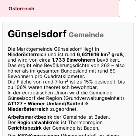
Österreich
Günselsdorf
Gemeinde
Die Marktgemeinde Günselsdorf liegt in
Niederösterreich
und ist rund
6,621616 km² groß
,
und wird von circa
1.733 Einwohnern
bevölkert.
Das ergibt eine Bevölkerungsdichte von 262 – also
höher als im gesamten Bundesland mit rund 89
Bewohnern pro Quadratkilometer.
Die Fläche von rund 7 km² ist zu 15% besiedelt, bis
zu 106% wären theoretisch bewohnbar.
In der europäischen Union wird die Gemeinde
Günselsdorf der Region (Grundverwaltungseinheit)
AT127 - Wiener Umland/Südteil ⇒
Niederösterreich
zugeordnet.
Arbeitsmarktbezirk
der Gemeinde ist Baden.
Der
Regionalwahlkreis
ist Thermenregion
Gerichtsbezirk
der Gemeinde ist Baden.
Das
KFZ-Kennzeichen
(Nummerntafel) an einem