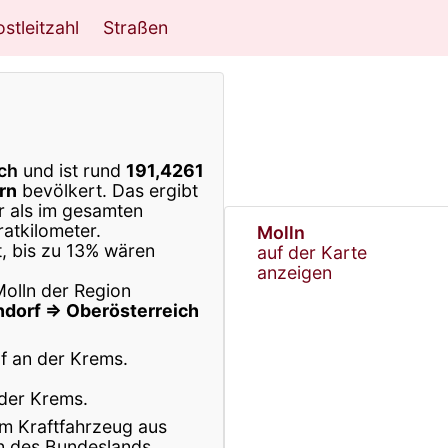
stleitzahl
Straßen
ch
und ist rund
191,4261
rn
bevölkert. Das ergibt
r als im gesamten
atkilometer.
Molln
t, bis zu 13% wären
auf der Karte
anzeigen
Molln der Region
hdorf ⇒ Oberösterreich
f an der Krems.
 der Krems.
m Kraftfahrzeug aus
 des Bundeslands