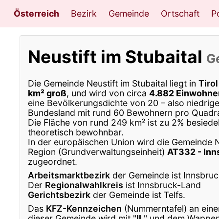
Österreich
Bezirk
Gemeinde
Ortschaft
Po
Neustift im Stubaital
G
Die Gemeinde Neustift im Stubaital liegt in
Tirol
km² groß
, und wird von circa
4.882 Einwohne
eine Bevölkerungsdichte von 20 – also niedrig
Bundesland mit rund 60 Bewohnern pro Quadra
Die Fläche von rund 249 km² ist zu 2% besiedel
theoretisch bewohnbar.
In der europäischen Union wird die Gemeinde Ne
Region (Grundverwaltungseinheit)
AT332 - Inn
zugeordnet.
Arbeitsmarktbezirk
der Gemeinde ist Innsbruc
Der
Regionalwahlkreis
ist Innsbruck-Land
Gerichtsbezirk
der Gemeinde ist Telfs.
Das
KFZ-Kennzeichen
(Nummerntafel) an eine
dieser Gemeinde wird mit "
IL
" und dem Wappen