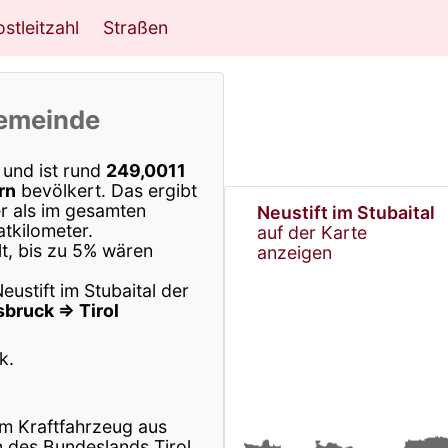
stleitzahl
Straßen
emeinde
und ist rund
249,0011
rn
bevölkert. Das ergibt
er als im gesamten
Neustift im Stubaital
tkilometer.
auf der Karte
t, bis zu 5% wären
anzeigen
ustift im Stubaital der
sbruck ⇒ Tirol
k.
m Kraftfahrzeug aus
 des Bundeslands Tirol