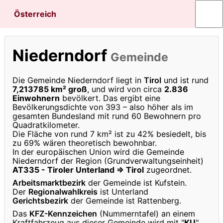
Österreich
Niederndorf
Gemeinde
Die Gemeinde Niederndorf liegt in
Tirol
und ist rund
7,213785 km² groß
, und wird von circa
2.836
Einwohnern
bevölkert. Das ergibt eine
Bevölkerungsdichte von 393 – also höher als im
gesamten Bundesland mit rund 60 Bewohnern pro
Quadratkilometer.
Die Fläche von rund 7 km² ist zu 42% besiedelt, bis
zu 69% wären theoretisch bewohnbar.
In der europäischen Union wird die Gemeinde
Niederndorf der Region (Grundverwaltungseinheit)
AT335 - Tiroler Unterland ⇒ Tirol
zugeordnet.
Arbeitsmarktbezirk
der Gemeinde ist Kufstein.
Der
Regionalwahlkreis
ist Unterland
Gerichtsbezirk
der Gemeinde ist Rattenberg.
Das
KFZ-Kennzeichen
(Nummerntafel) an einem
Kraftfahrzeug aus dieser Gemeinde wird mit "
KU
"