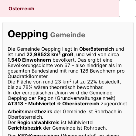
Österreich
Oepping
Gemeinde
Die Gemeinde Oepping liegt in
Oberösterreich
und
ist rund
22,98523 km² groß
, und wird von circa
1.540 Einwohnern
bevölkert. Das ergibt eine
Bevölkerungsdichte von 67 – also niedriger als im
gesamten Bundesland mit rund 126 Bewohnern pro
Quadratkilometer.
Die Fläche von rund 23 km² ist zu 22% besiedelt,
bis zu 78% wären theoretisch bewohnbar.
In der europäischen Union wird die Gemeinde
Oepping der Region (Grundverwaltungseinheit)
AT313 - Mühlviertel ⇒ Oberösterreich
zugeordnet.
Arbeitsmarktbezirk
der Gemeinde ist Rohrbach in
Oberösterreich.
Der
Regionalwahlkreis
ist Mühlviertel
Gerichtsbezirk
der Gemeinde ist Rohrbach.
Das
KFZ-Kennzeichen
(Nummerntafel) an einem