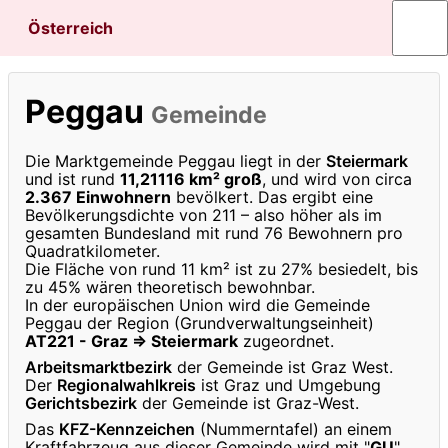
Österreich
Peggau
Gemeinde
Die Marktgemeinde Peggau liegt in der
Steiermark
und ist rund
11,21116 km² groß
, und wird von circa
2.367 Einwohnern
bevölkert. Das ergibt eine
Bevölkerungsdichte von 211 – also höher als im
gesamten Bundesland mit rund 76 Bewohnern pro
Quadratkilometer.
Die Fläche von rund 11 km² ist zu 27% besiedelt, bis
zu 45% wären theoretisch bewohnbar.
In der europäischen Union wird die Gemeinde
Peggau der Region (Grundverwaltungseinheit)
AT221 - Graz ⇒ Steiermark
zugeordnet.
Arbeitsmarktbezirk
der Gemeinde ist Graz West.
Der
Regionalwahlkreis
ist Graz und Umgebung
Gerichtsbezirk
der Gemeinde ist Graz-West.
Das
KFZ-Kennzeichen
(Nummerntafel) an einem
Kraftfahrzeug aus dieser Gemeinde wird mit "
GU
"