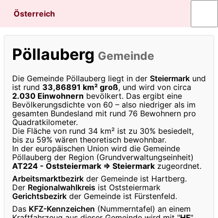
Österreich
Pöllauberg
Gemeinde
Die Gemeinde Pöllauberg liegt in der
Steiermark
und
ist rund
33,86891 km² groß
, und wird von circa
2.030 Einwohnern
bevölkert. Das ergibt eine
Bevölkerungsdichte von 60 – also niedriger als im
gesamten Bundesland mit rund 76 Bewohnern pro
Quadratkilometer.
Die Fläche von rund 34 km² ist zu 30% besiedelt,
bis zu 59% wären theoretisch bewohnbar.
In der europäischen Union wird die Gemeinde
Pöllauberg der Region (Grundverwaltungseinheit)
AT224 - Oststeiermark ⇒ Steiermark
zugeordnet.
Arbeitsmarktbezirk
der Gemeinde ist Hartberg.
Der
Regionalwahlkreis
ist Oststeiermark
Gerichtsbezirk
der Gemeinde ist Fürstenfeld.
Das
KFZ-Kennzeichen
(Nummerntafel) an einem
Kraftfahrzeug aus dieser Gemeinde wird mit "
HF
"