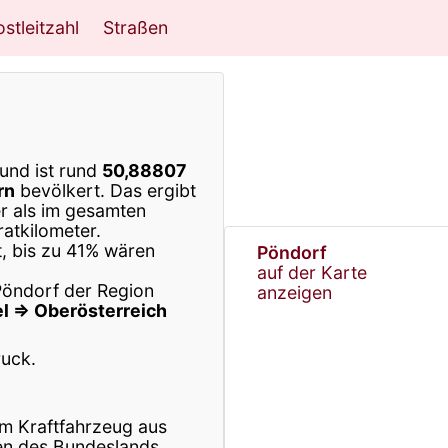
stleitzahl
Straßen
und ist rund
50,88807
rn
bevölkert. Das ergibt
er als im gesamten
atkilometer.
t, bis zu 41% wären
Pöndorf
auf der Karte
Pöndorf der Region
anzeigen
el ⇒ Oberösterreich
ruck.
m Kraftfahrzeug aus
n des Bundeslands