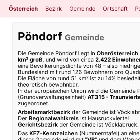
Österreich
Bezirk
Gemeinde
Ortschaft
Po
Pöndorf
Gemeinde
Die Gemeinde Pöndorf liegt in
Oberösterreich
km² groß
, und wird von circa
2.422 Einwohne
eine Bevölkerungsdichte von 48 – also niedrig
Bundesland mit rund 126 Bewohnern pro Quadr
Die Fläche von rund 51 km² ist zu 14% besiedel
theoretisch bewohnbar.
In der europäischen Union wird die Gemeinde 
(Grundverwaltungseinheit)
AT315 - Traunviert
zugeordnet.
Arbeitsmarktbezirk
der Gemeinde ist Vöcklab
Der
Regionalwahlkreis
ist Hausruckviertel
Gerichtsbezirk
der Gemeinde ist Vöcklabruck.
Das
KFZ-Kennzeichen
(Nummerntafel) an eine
dieser Gemeinde wird mit "
VB
" und dem Wappe