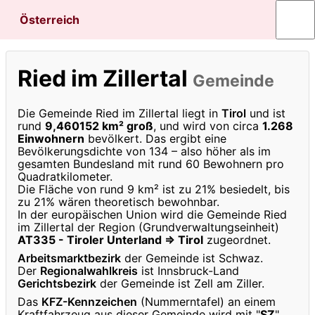
Österreich
Ried im Zillertal
Gemeinde
Die Gemeinde Ried im Zillertal liegt in
Tirol
und ist
rund
9,460152 km² groß
, und wird von circa
1.268
Einwohnern
bevölkert. Das ergibt eine
Bevölkerungsdichte von 134 – also höher als im
gesamten Bundesland mit rund 60 Bewohnern pro
Quadratkilometer.
Die Fläche von rund 9 km² ist zu 21% besiedelt, bis
zu 21% wären theoretisch bewohnbar.
In der europäischen Union wird die Gemeinde Ried
im Zillertal der Region (Grundverwaltungseinheit)
AT335 - Tiroler Unterland ⇒ Tirol
zugeordnet.
Arbeitsmarktbezirk
der Gemeinde ist Schwaz.
Der
Regionalwahlkreis
ist Innsbruck-Land
Gerichtsbezirk
der Gemeinde ist Zell am Ziller.
Das
KFZ-Kennzeichen
(Nummerntafel) an einem
Kraftfahrzeug aus dieser Gemeinde wird mit "
SZ
"