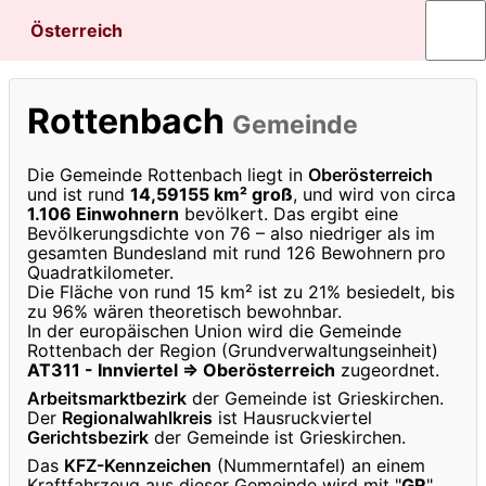
Österreich
Rottenbach
Gemeinde
Die Gemeinde Rottenbach liegt in
Oberösterreich
und ist rund
14,59155 km² groß
, und wird von circa
1.106 Einwohnern
bevölkert. Das ergibt eine
Bevölkerungsdichte von 76 – also niedriger als im
gesamten Bundesland mit rund 126 Bewohnern pro
Quadratkilometer.
Die Fläche von rund 15 km² ist zu 21% besiedelt, bis
zu 96% wären theoretisch bewohnbar.
In der europäischen Union wird die Gemeinde
Rottenbach der Region (Grundverwaltungseinheit)
AT311 - Innviertel ⇒ Oberösterreich
zugeordnet.
Arbeitsmarktbezirk
der Gemeinde ist Grieskirchen.
Der
Regionalwahlkreis
ist Hausruckviertel
Gerichtsbezirk
der Gemeinde ist Grieskirchen.
Das
KFZ-Kennzeichen
(Nummerntafel) an einem
Kraftfahrzeug aus dieser Gemeinde wird mit "
GR
"