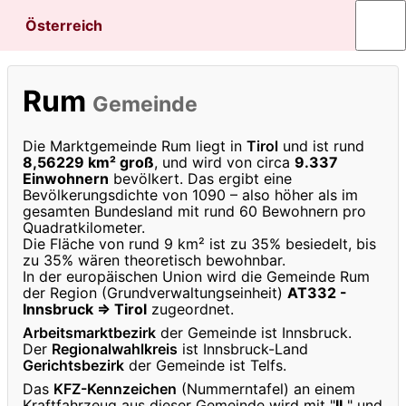
Österreich
Rum
Gemeinde
Die Marktgemeinde Rum liegt in
Tirol
und ist rund
8,56229 km² groß
, und wird von circa
9.337
Einwohnern
bevölkert. Das ergibt eine
Bevölkerungsdichte von 1090 – also höher als im
gesamten Bundesland mit rund 60 Bewohnern pro
Quadratkilometer.
Die Fläche von rund 9 km² ist zu 35% besiedelt, bis
zu 35% wären theoretisch bewohnbar.
In der europäischen Union wird die Gemeinde Rum
der Region (Grundverwaltungseinheit)
AT332 -
Innsbruck ⇒ Tirol
zugeordnet.
Arbeitsmarktbezirk
der Gemeinde ist Innsbruck.
Der
Regionalwahlkreis
ist Innsbruck-Land
Gerichtsbezirk
der Gemeinde ist Telfs.
Das
KFZ-Kennzeichen
(Nummerntafel) an einem
Kraftfahrzeug aus dieser Gemeinde wird mit "
IL
" und