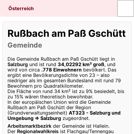
Österreich
Rußbach am Paß Gschütt
Gemeinde
Die Gemeinde Rußbach am Paß Gschütt liegt in
Salzburg
und ist rund
34,02292 km² groß
, und
wird von circa
.778 Einwohnern
bevölkert. Das
ergibt eine Bevölkerungsdichte von 23 – also
niedriger als im gesamten Bundesland mit rund 79
Bewohnern pro Quadratkilometer.
Die Fläche von rund 34 km² ist zu 9% besiedelt, bis
zu 15% wären theoretisch bewohnbar.
In der europäischen Union wird die Gemeinde
Rußbach am Paß Gschütt der Region
(Grundverwaltungseinheit)
AT323 - Salzburg und
Umgebung ⇒ Salzburg
zugeordnet.
Arbeitsmarktbezirk
der Gemeinde ist Hallein.
Der
Regionalwahlkreis
ist Flachgau/Tennengau