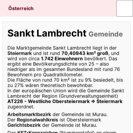
Österreich
Sankt Lambrecht
Gemeinde
Die Marktgemeinde Sankt Lambrecht liegt in der
Steiermark
und ist rund
70,40943 km² groß
, und
wird von circa
1.742 Einwohnern
bevölkert. Das
ergibt eine Bevölkerungsdichte von 25 – also
niedriger als im gesamten Bundesland mit rund 76
Bewohnern pro Quadratkilometer.
Die Fläche von rund 70 km² ist zu 9% besiedelt, bis
zu 27% wären theoretisch bewohnbar.
In der europäischen Union wird die Gemeinde Sankt
Lambrecht der Region (Grundverwaltungseinheit)
AT226 - Westliche Obersteiermark ⇒ Steiermark
zugeordnet.
Arbeitsmarktbezirk
der Gemeinde ist Murau.
Der
Regionalwahlkreis
ist Obersteiermark
Gerichtsbezirk
der Gemeinde ist Murau.
Das
KFZ-Kennzeichen
(Nummerntafel) an einem