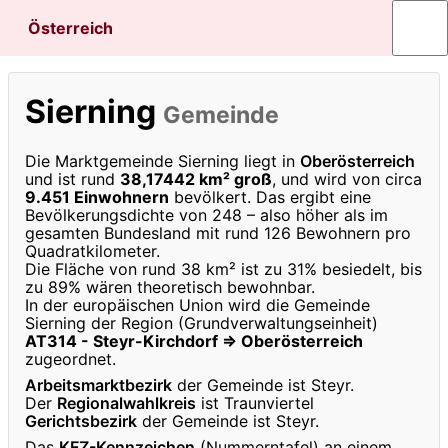
Österreich
Sierning
Gemeinde
Die Marktgemeinde Sierning liegt in
Oberösterreich
und ist rund
38,17442 km² groß
, und wird von circa
9.451 Einwohnern
bevölkert. Das ergibt eine
Bevölkerungsdichte von 248 – also höher als im
gesamten Bundesland mit rund 126 Bewohnern pro
Quadratkilometer.
Die Fläche von rund 38 km² ist zu 31% besiedelt, bis
zu 89% wären theoretisch bewohnbar.
In der europäischen Union wird die Gemeinde
Sierning der Region (Grundverwaltungseinheit)
AT314 - Steyr-Kirchdorf ⇒ Oberösterreich
zugeordnet.
Arbeitsmarktbezirk
der Gemeinde ist Steyr.
Der
Regionalwahlkreis
ist Traunviertel
Gerichtsbezirk
der Gemeinde ist Steyr.
Das
KFZ-Kennzeichen
(Nummerntafel) an einem