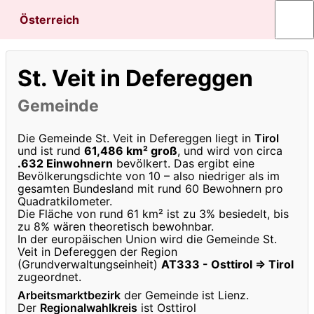
Österreich
St. Veit in Defereggen
Gemeinde
Die Gemeinde St. Veit in Defereggen liegt in
Tirol
und ist rund
61,486 km² groß
, und wird von circa
.632 Einwohnern
bevölkert. Das ergibt eine
Bevölkerungsdichte von 10 – also niedriger als im
gesamten Bundesland mit rund 60 Bewohnern pro
Quadratkilometer.
Die Fläche von rund 61 km² ist zu 3% besiedelt, bis
zu 8% wären theoretisch bewohnbar.
In der europäischen Union wird die Gemeinde St.
Veit in Defereggen der Region
(Grundverwaltungseinheit)
AT333 - Osttirol ⇒ Tirol
zugeordnet.
Arbeitsmarktbezirk
der Gemeinde ist Lienz.
Der
Regionalwahlkreis
ist Osttirol