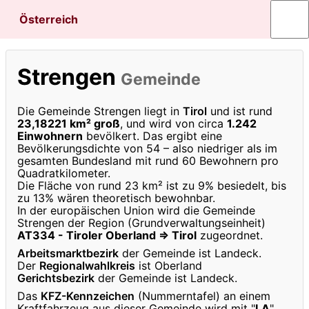
Österreich
Strengen
Gemeinde
Die Gemeinde Strengen liegt in
Tirol
und ist rund
23,18221 km² groß
, und wird von circa
1.242
Einwohnern
bevölkert. Das ergibt eine
Bevölkerungsdichte von 54 – also niedriger als im
gesamten Bundesland mit rund 60 Bewohnern pro
Quadratkilometer.
Die Fläche von rund 23 km² ist zu 9% besiedelt, bis
zu 13% wären theoretisch bewohnbar.
In der europäischen Union wird die Gemeinde
Strengen der Region (Grundverwaltungseinheit)
AT334 - Tiroler Oberland ⇒ Tirol
zugeordnet.
Arbeitsmarktbezirk
der Gemeinde ist Landeck.
Der
Regionalwahlkreis
ist Oberland
Gerichtsbezirk
der Gemeinde ist Landeck.
Das
KFZ-Kennzeichen
(Nummerntafel) an einem
Kraftfahrzeug aus dieser Gemeinde wird mit "
LA
"