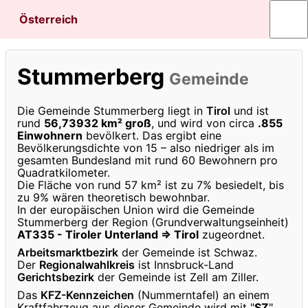
Österreich
Stummerberg
Gemeinde
Die Gemeinde Stummerberg liegt in
Tirol
und ist
rund
56,73932 km² groß
, und wird von circa
.855
Einwohnern
bevölkert. Das ergibt eine
Bevölkerungsdichte von 15 – also niedriger als im
gesamten Bundesland mit rund 60 Bewohnern pro
Quadratkilometer.
Die Fläche von rund 57 km² ist zu 7% besiedelt, bis
zu 9% wären theoretisch bewohnbar.
In der europäischen Union wird die Gemeinde
Stummerberg der Region (Grundverwaltungseinheit)
AT335 - Tiroler Unterland ⇒ Tirol
zugeordnet.
Arbeitsmarktbezirk
der Gemeinde ist Schwaz.
Der
Regionalwahlkreis
ist Innsbruck-Land
Gerichtsbezirk
der Gemeinde ist Zell am Ziller.
Das
KFZ-Kennzeichen
(Nummerntafel) an einem
Kraftfahrzeug aus dieser Gemeinde wird mit "
SZ
"