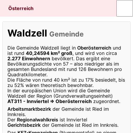
Österreich
Waldzell
Gemeinde
Die Gemeinde Waldzell liegt in
Oberösterreich
und
ist rund
40,24594 km² groß
, und wird von circa
2.277 Einwohnern
bevölkert. Das ergibt eine
Bevölkerungsdichte von 57 – also niedriger als im
gesamten Bundesland mit rund 126 Bewohnern pro
Quadratkilometer.
Die Fläche von rund 40 km² ist zu 17% besiedelt, bis
zu 52% wären theoretisch bewohnbar.
In der europäischen Union wird die Gemeinde
Waldzell der Region (Grundverwaltungseinheit)
AT311 - Innviertel ⇒ Oberösterreich
zugeordnet.
Arbeitsmarktbezirk
der Gemeinde ist Ried im
Innkreis.
Der
Regionalwahlkreis
ist Innviertel
Gerichtsbezirk
der Gemeinde ist Ried im Innkreis.
Das
KFZ-Kennzeichen
(Nummerntafel) an einem