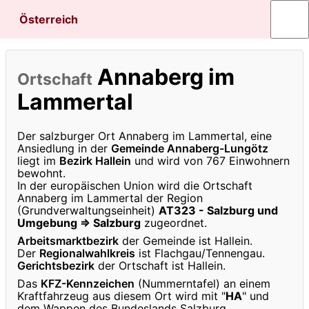
Österreich
Annaberg im
Ortschaft
Lammertal
Der salzburger Ort Annaberg im Lammertal, eine
Ansiedlung in der
Gemeinde Annaberg-Lungötz
liegt im
Bezirk Hallein
und wird von 767 Einwohnern
bewohnt.
In der europäischen Union wird die Ortschaft
Annaberg im Lammertal der Region
(Grundverwaltungseinheit)
AT323 - Salzburg und
Umgebung ⇒ Salzburg
zugeordnet.
Arbeitsmarktbezirk
der Gemeinde ist Hallein.
Der
Regionalwahlkreis
ist Flachgau/Tennengau.
Gerichtsbezirk
der Ortschaft ist Hallein.
Das
KFZ-Kennzeichen
(Nummerntafel) an einem
Kraftfahrzeug aus diesem Ort wird mit "
HA
" und
dem Wappen des Bundeslands Salzburg