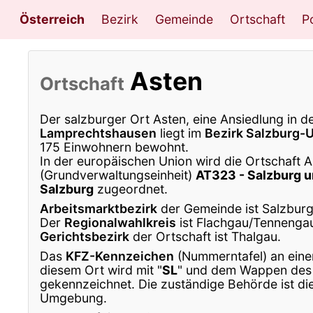
Österreich
Bezirk
Gemeinde
Ortschaft
Po
Asten
Ortschaft
Der salzburger Ort Asten, eine Ansiedlung in d
Lamprechtshausen
liegt im
Bezirk Salzburg
175 Einwohnern bewohnt.
In der europäischen Union wird die Ortschaft 
(Grundverwaltungseinheit)
AT323 - Salzburg
Salzburg
zugeordnet.
Arbeitsmarktbezirk
der Gemeinde ist Salzburg
Der
Regionalwahlkreis
ist Flachgau/Tennenga
Gerichtsbezirk
der Ortschaft ist Thalgau.
Das
KFZ-Kennzeichen
(Nummerntafel) an eine
diesem Ort wird mit "
SL
" und dem Wappen des
gekennzeichnet. Die zuständige Behörde ist di
Umgebung.