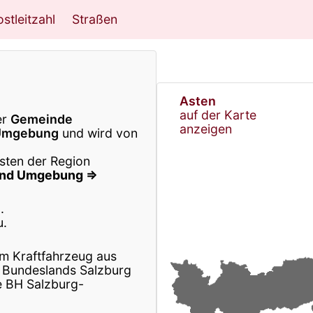
stleitzahl
Straßen
Asten
auf der Karte
er
Gemeinde
anzeigen
-Umgebung
und wird von
Asten der Region
 und Umgebung ⇒
.
u.
m Kraftfahrzeug aus
 Bundeslands Salzburg
e BH Salzburg-