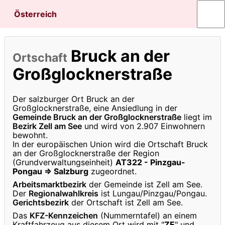
Österreich
Bruck an der
Ortschaft
Großglocknerstraße
Der salzburger Ort Bruck an der
Großglocknerstraße, eine Ansiedlung in der
Gemeinde Bruck an der Großglocknerstraße
liegt im
Bezirk Zell am See
und wird von 2.907 Einwohnern
bewohnt.
In der europäischen Union wird die Ortschaft Bruck
an der Großglocknerstraße der Region
(Grundverwaltungseinheit)
AT322 - Pinzgau-
Pongau ⇒ Salzburg
zugeordnet.
Arbeitsmarktbezirk
der Gemeinde ist Zell am See.
Der
Regionalwahlkreis
ist Lungau/Pinzgau/Pongau.
Gerichtsbezirk
der Ortschaft ist Zell am See.
Das
KFZ-Kennzeichen
(Nummerntafel) an einem
Kraftfahrzeug aus diesem Ort wird mit "
ZE
" und