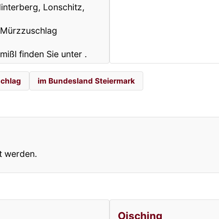
interberg, Lonschitz,
k-Mürzzuschlag
mißl finden Sie unter
.
schlag
im Bundesland Steiermark
t werden.
Oisching