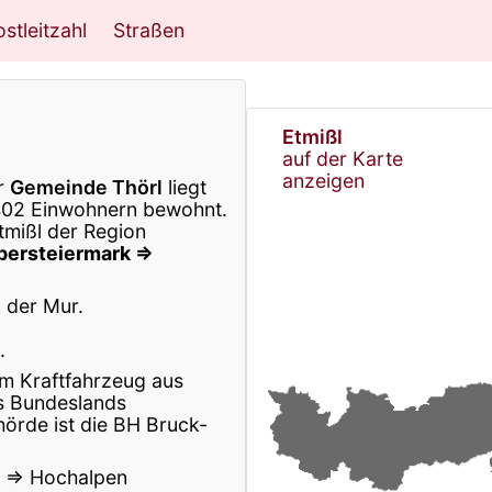
stleitzahl
Straßen
Etmißl
auf der Karte
anzeigen
er
Gemeinde Thörl
liegt
402 Einwohnern bewohnt.
tmißl der Region
bersteiermark ⇒
 der Mur.
.
m Kraftfahrzeug aus
s Bundeslands
örde ist die BH Bruck-
en ⇒ Hochalpen