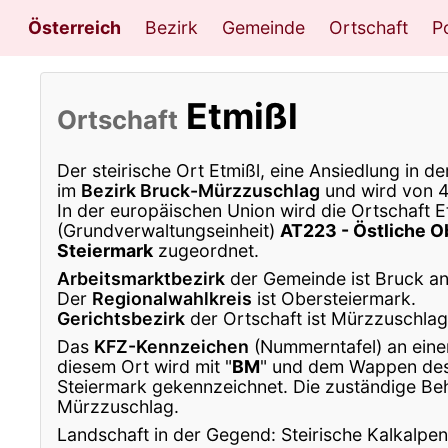
Österreich
Bezirk
Gemeinde
Ortschaft
Po
Etmißl
Ortschaft
Der steirische Ort Etmißl, eine Ansiedlung in d
im
Bezirk Bruck-Mürzzuschlag
und wird von 
In der europäischen Union wird die Ortschaft E
(Grundverwaltungseinheit)
AT223 - Östliche O
Steiermark
zugeordnet.
Arbeitsmarktbezirk
der Gemeinde ist Bruck an
Der
Regionalwahlkreis
ist Obersteiermark.
Gerichtsbezirk
der Ortschaft ist Mürzzuschlag
Das
KFZ-Kennzeichen
(Nummerntafel) an eine
diesem Ort wird mit "
BM
" und dem Wappen de
Steiermark gekennzeichnet. Die zuständige Beh
Mürzzuschlag.
Landschaft in der Gegend: Steirische Kalkalp