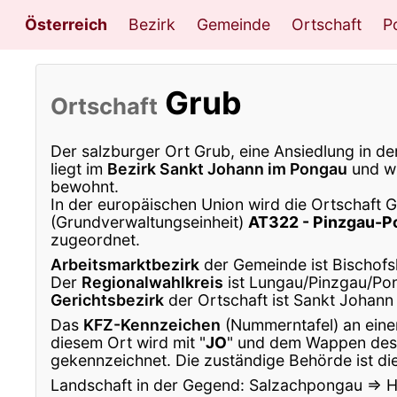
Österreich
Bezirk
Gemeinde
Ortschaft
Po
Grub
Ortschaft
Der salzburger Ort Grub, eine Ansiedlung in d
liegt im
Bezirk Sankt Johann im Pongau
und wi
bewohnt.
In der europäischen Union wird die Ortschaft 
(Grundverwaltungseinheit)
AT322 - Pinzgau-P
zugeordnet.
Arbeitsmarktbezirk
der Gemeinde ist Bischofs
Der
Regionalwahlkreis
ist Lungau/Pinzgau/Po
Gerichtsbezirk
der Ortschaft ist Sankt Johann
Das
KFZ-Kennzeichen
(Nummerntafel) an eine
diesem Ort wird mit "
JO
" und dem Wappen des
gekennzeichnet. Die zuständige Behörde ist di
Landschaft in der Gegend: Salzachpongau ⇒ 