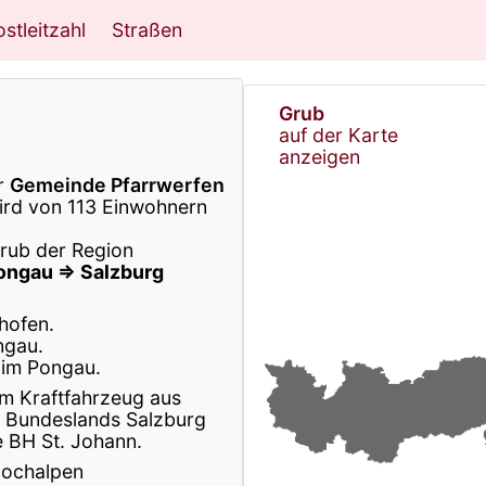
stleitzahl
Straßen
Grub
auf der Karte
anzeigen
er
Gemeinde Pfarrwerfen
rd von 113 Einwohnern
Grub der Region
ongau ⇒ Salzburg
hofen.
ngau.
 im Pongau.
m Kraftfahrzeug aus
 Bundeslands Salzburg
e BH St. Johann.
Hochalpen