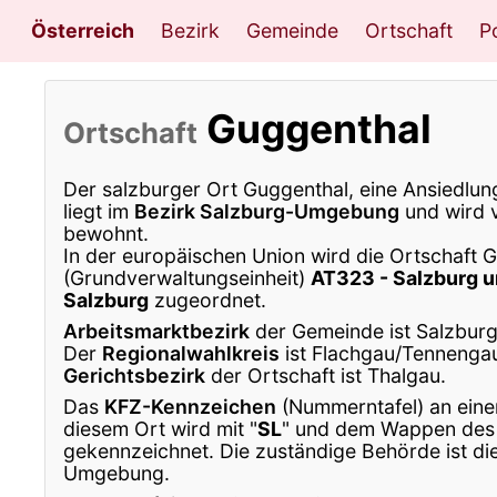
Österreich
Bezirk
Gemeinde
Ortschaft
Po
Guggenthal
Ortschaft
Der salzburger Ort Guggenthal, eine Ansiedlun
liegt im
Bezirk Salzburg-Umgebung
und wird 
bewohnt.
In der europäischen Union wird die Ortschaft 
(Grundverwaltungseinheit)
AT323 - Salzburg
Salzburg
zugeordnet.
Arbeitsmarktbezirk
der Gemeinde ist Salzburg
Der
Regionalwahlkreis
ist Flachgau/Tennenga
Gerichtsbezirk
der Ortschaft ist Thalgau.
Das
KFZ-Kennzeichen
(Nummerntafel) an eine
diesem Ort wird mit "
SL
" und dem Wappen des
gekennzeichnet. Die zuständige Behörde ist di
Umgebung.