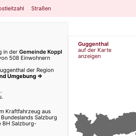
stleitzahl
Straßen
Guggenthal
auf der Karte
g in der
Gemeinde Koppl
anzeigen
von 508 Einwohnern
Guggenthal der Region
 und Umgebung ⇒
.
u.
m Kraftfahrzeug aus
 Bundeslands Salzburg
e BH Salzburg-