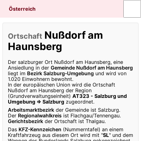
Österreich
Nußdorf am
Ortschaft
Haunsberg
Der salzburger Ort Nußdorf am Haunsberg, eine
Ansiedlung in der
Gemeinde Nußdorf am Haunsberg
liegt im
Bezirk Salzburg-Umgebung
und wird von
1.020 Einwohnern bewohnt.
In der europäischen Union wird die Ortschaft
Nußdorf am Haunsberg der Region
(Grundverwaltungseinheit)
AT323 - Salzburg und
Umgebung ⇒ Salzburg
zugeordnet.
Arbeitsmarktbezirk
der Gemeinde ist Salzburg.
Der
Regionalwahlkreis
ist Flachgau/Tennengau.
Gerichtsbezirk
der Ortschaft ist Thalgau.
Das
KFZ-Kennzeichen
(Nummerntafel) an einem
Kraftfahrzeug aus diesem Ort wird mit "
SL
" und dem
Wappen des Bundeslands Salzburg gekennzeichnet.