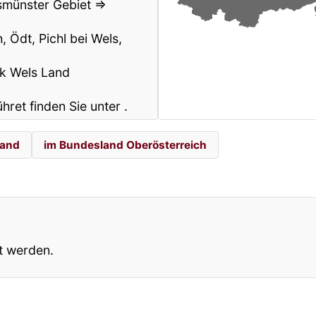
smünster Gebiet ⇒
 Ödt, Pichl bei Wels,
rk Wels Land
ühret finden Sie unter
.
Land
im Bundesland Oberösterreich
t werden.