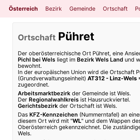
Österreich
Bezirk
Gemeinde
Ortschaft
Po
Pühret
Ortschaft
Der oberösterreichische Ort Pühret, eine Ansie
Pichl bei Wels
liegt im
Bezirk Wels Land
und w
bewohnt.
In der europäischen Union wird die Ortschaft P
(Grundverwaltungseinheit)
AT312 - Linz-Wels 
zugeordnet.
Arbeitsmarktbezirk
der Gemeinde ist Wels.
Der
Regionalwahlkreis
ist Hausruckviertel.
Gerichtsbezirk
der Ortschaft ist Wels.
Das
KFZ-Kennzeichen
(Nummerntafel) an eine
diesem Ort wird mit "
WL
" und dem Wappen de
Oberösterreich gekennzeichnet. Die zuständige
Wels.