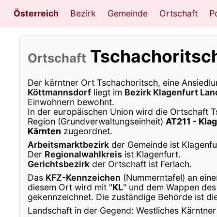
Österreich
Bezirk
Gemeinde
Ortschaft
Po
Tschachoritsc
Ortschaft
Der kärntner Ort Tschachoritsch, eine Ansiedlu
Köttmannsdorf
liegt im
Bezirk Klagenfurt Lan
Einwohnern bewohnt.
In der europäischen Union wird die Ortschaft 
Region (Grundverwaltungseinheit)
AT211 - Kla
Kärnten
zugeordnet.
Arbeitsmarktbezirk
der Gemeinde ist Klagenfu
Der
Regionalwahlkreis
ist Klagenfurt.
Gerichtsbezirk
der Ortschaft ist Ferlach.
Das
KFZ-Kennzeichen
(Nummerntafel) an eine
diesem Ort wird mit "
KL
" und dem Wappen des
gekennzeichnet. Die zuständige Behörde ist di
Landschaft in der Gegend: Westliches Kärntne