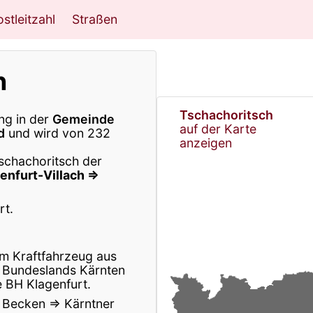
stleitzahl
Straßen
h
Tschachoritsch
ng in der
Gemeinde
auf der Karte
d
und wird von 232
anzeigen
Tschachoritsch der
genfurt-Villach ⇒
rt.
m Kraftfahrzeug aus
 Bundeslands Kärnten
e BH Klagenfurt.
r Becken ⇒ Kärntner