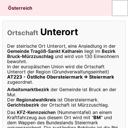
Österreich
Unterort
Ortschaft
Der steirische Ort Unterort, eine Ansiedlung in der
Gemeinde Tragöß-Sankt Katharein
liegt im
Bezirk
Bruck-Mürzzuschlag
und wird von 130 Einwohnern
bewohnt.
In der europäischen Union wird die Ortschaft
Unterort der Region (Grundverwaltungseinheit)
AT223 - Östliche Obersteiermark ⇒ Steiermark
zugeordnet.
Arbeitsmarktbezirk
der Gemeinde ist Bruck an der
Mur.
Der
Regionalwahlkreis
ist Obersteiermark.
Gerichtsbezirk
der Ortschaft ist Mürzzuschlag.
Das
KFZ-Kennzeichen
(Nummerntafel) an einem
Kraftfahrzeug aus diesem Ort wird mit "
BM
" und
dem Wappen des Bundeslands Steiermark
gekennzeichnet. Die zuständige Behörde ist die BH